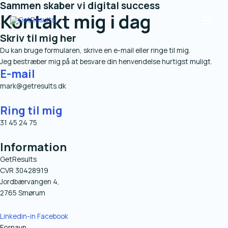
Sammen skaber vi digital success
Gå
Main
Kontakt mig i dag
til
Menu
indholdet
Skriv til mig her
Du kan bruge formularen, skrive en e-mail eller ringe til mig.
Jeg bestræber mig på at besvare din henvendelse hurtigst muligt.
E-mail
mark@getresults.dk
Ring til mig
31 45 24 75
Information
GetResults
CVR 30428919
Jordbærvangen 4,
2765 Smørum
Linkedin-in
Facebook
Fornavn